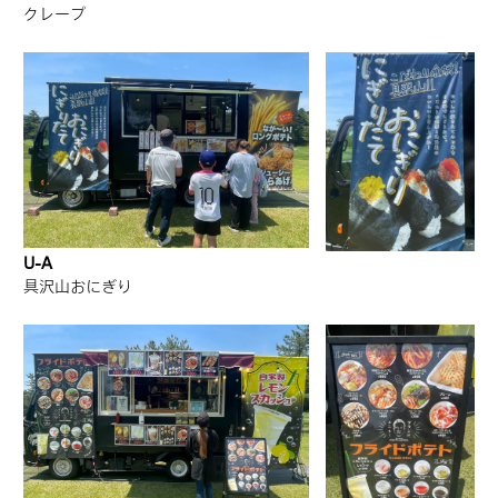
クレープ
U-A
具沢山おにぎり