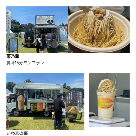
栗乃薫
賞味15分モンブラン
いわまの栗