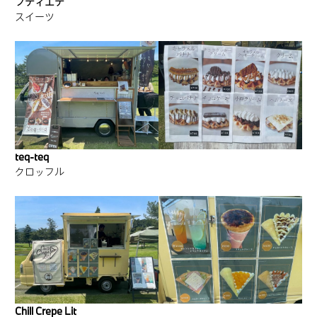
プティエテ
スイーツ
teq-teq
クロッフル
Chill Crepe Lit