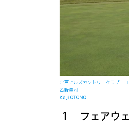
宍戸ヒルズカントリークラブ コ
乙野圭司
Keiji OTONO
１ フェアウ