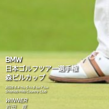
BMW
日本ゴルフツアー選手権
森ビルカップ
2026 6.4
5
6
7
Thu
Fri
Sat
Sun
Shishido Hills Country Club
WINNER
岩田 寛